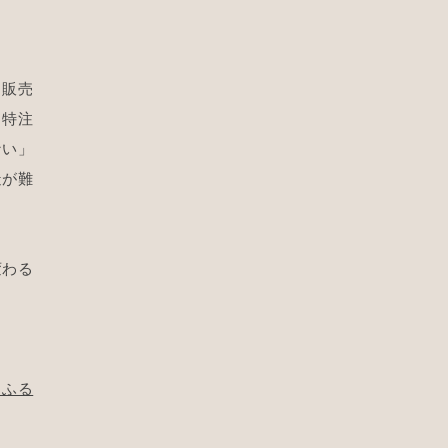
ら販売
も特注
ない」
造が難
。
変わる
｜ふる