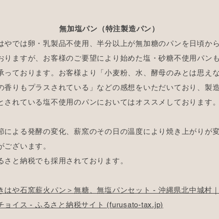
無加塩パン（特注製造パン）
はやでは卵・乳製品不使用、半分以上が無加糖のパンを日頃か
おりますが、お客様のご要望により始めた塩・砂糖不使用パン
承っております。お客様より「小麦粉、水、酵母のみとは思え
の香りもプラスされている」などの感想をいただいており、製
とされている塩不使用のパンにおいてはオススメしております
節による発酵の変化、薪窯のその日の温度により焼き上がりが
がございます。
るさと納税でも採用されております。
きはや石窯薪火パン＞無糖、無塩パンセット - 沖縄県北中城村
ョイス - ふるさと納税サイト (furusato-tax.jp)