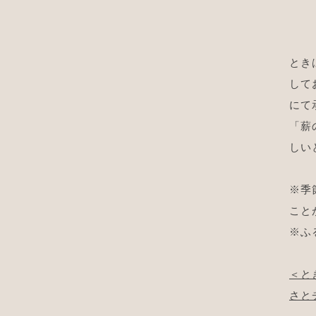
とき
して
にて
「薪
しい
※季
こと
※ふ
＜と
さとチ