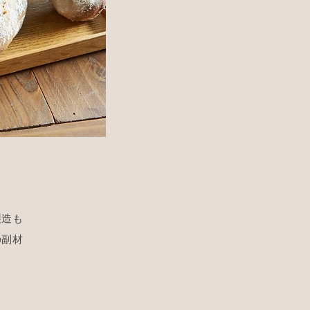
製造も
の副材